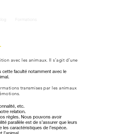
log
Formations
e
ion avec les animaux. Il s’agit d’une
s cette faculté notamment avec le
imal.
ormations transmises par les animaux
'émotions.
nnalité, etc.
tre relation.
 nos règles. Nous pouvons avoir
ité parallèle est de s’assurer que leurs
 les caractéristiques de l’espèce.
 l’animal.