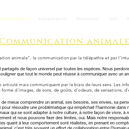
ication animale
A propos de moi
Me contacter
Tarifs
B
Communication animal
on animale", la communication par la télépathie et par l’intuit
el partagés de façon universel par toutes les espèces. Nous perdon
 souligner que tout le monde peut réussir à communiquer avec un an
 articulé mais communiquent par le biais de leurs sens. Les inf
 forme d'images, de sons, de goûts, d'odeurs, de sensations, d
de mieux comprendre un animal, ses besoins, ses envies, sa perso
lui pour résoudre une problématique qui empêchait l’harmonie dans no
ux qui se sont adapter à notre culture, à notre façon de vivre, à
ment et nous pouvons fixer des limites, oui. Mais notre responsabil
ntes quant à leur comportement sont réalistes, en prenant en compte
al, c’est très souvent un effort de collaboration entre l’humain et