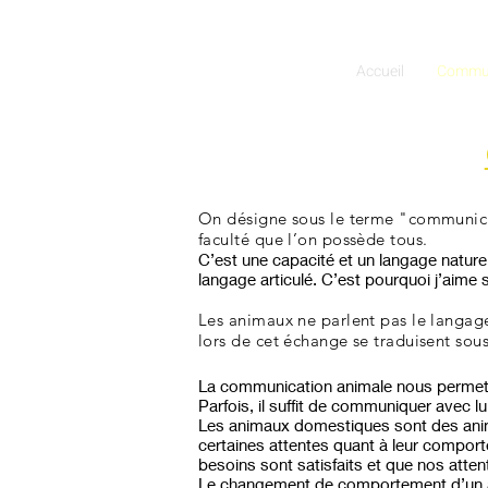
Accueil
Commun
On désigne sous le terme "communicati
faculté que l’on possède tous.
C’est une capacité et un langage natur
langage articulé. C’est pourquoi j’aime
Les animaux ne parlent pas le langage
lors de cet échange se traduisent
sous
La communication animale nous permet 
Parfois, il suffit de communiquer avec 
Les animaux domestiques sont des anima
certaines attentes quant à leur comporte
besoins sont satisfaits et que nos atte
Le changement de comportement d’un anim